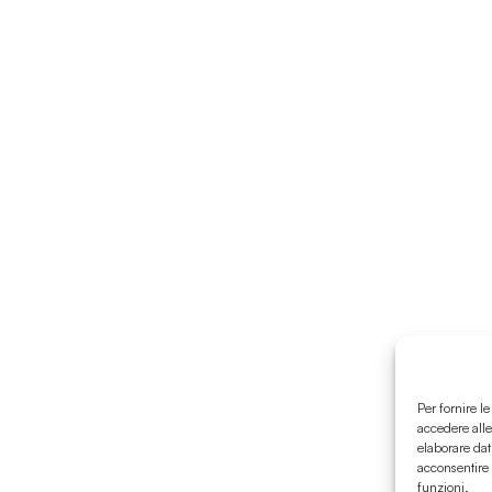
Per fornire l
accedere alle
elaborare dat
acconsentire 
funzioni.