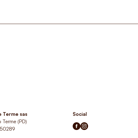
le Terme sas
Social
o Terme (PD)
350289