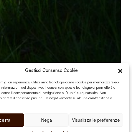
Gestisci Consenso Cookie
e migliori esperienze, utilizziamo tecnologie come i cookie per memorizzare e/o
 informazioni del dispositivo. Il consenso a queste tecnologie ci permetterà di
i come il comportamento di navigazione o ID unici su questo sito. Non
o ritirare il consenso può influire negativamente su alcune caratteristiche e
MAGINI
PIANTE
cetta
Nega
Visualizza le preferenze