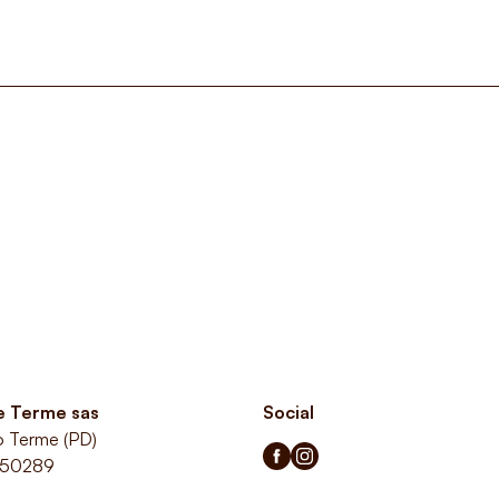
le Terme sas
Social
o Terme (PD)
350289