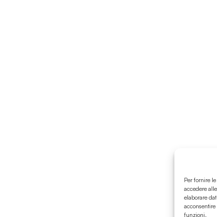
Per fornire l
accedere alle
elaborare dat
acconsentire 
funzioni.