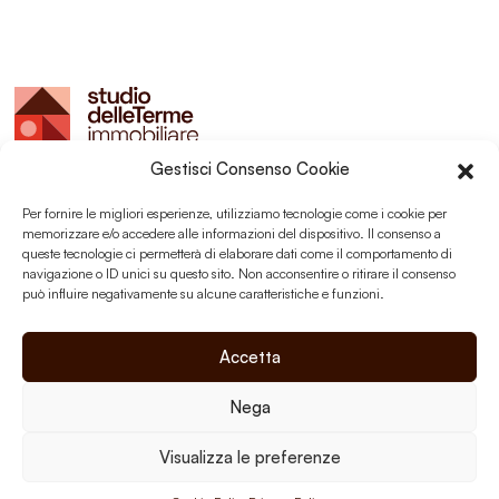
Gestisci Consenso Cookie
Studio delle Terme sas
Montegrotto Terme (PD)
Per fornire le migliori esperienze, utilizziamo tecnologie come i cookie per
P.I. 03203350289
memorizzare e/o accedere alle informazioni del dispositivo. Il consenso a
queste tecnologie ci permetterà di elaborare dati come il comportamento di
navigazione o ID unici su questo sito. Non acconsentire o ritirare il consenso
può influire negativamente su alcune caratteristiche e funzioni.
Social
Accetta
Nega
Privacy Policy
Visualizza le preferenze
Cookie Policy