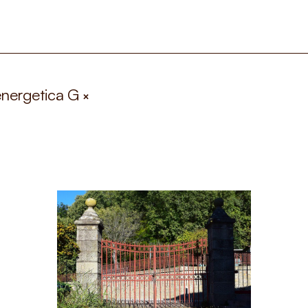
 energetica G
×