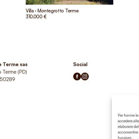
Villa · Montegrotto Terme
310.000 €
le Terme sas
Social
o Terme (PD)
350289
Per fornire l
accedere alle
elaborare dat
acconsentire 
funzioni.