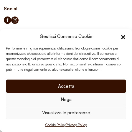
Social
Gestisci Consenso Cookie
Privacy Policy
Cookie Policy
Per fornire le migliori esperienze, utilizziamo tecnologie come i cookie per
memorizzare e/o accedere alle informazioni del dispositivo. Il consenso a
queste tecnologie ci permetterà di elaborare dati come il comportamento di
navigazione o ID unici su questo sito. Non acconsentire o ritirare il consenso
può influire negativamente su alcune caratteristiche e funzioni.
Accetta
Nega
Visualizza le preferenze
Cookie Policy
Privacy Policy