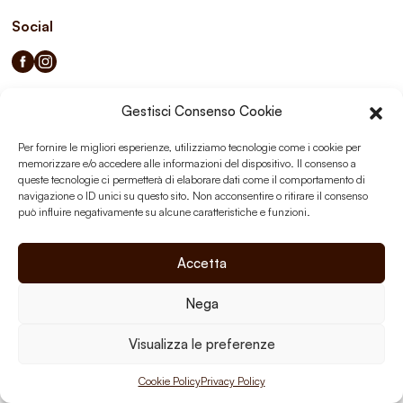
Social
Gestisci Consenso Cookie
Privacy Policy
Cookie Policy
Per fornire le migliori esperienze, utilizziamo tecnologie come i cookie per
memorizzare e/o accedere alle informazioni del dispositivo. Il consenso a
queste tecnologie ci permetterà di elaborare dati come il comportamento di
navigazione o ID unici su questo sito. Non acconsentire o ritirare il consenso
può influire negativamente su alcune caratteristiche e funzioni.
Accetta
Nega
Visualizza le preferenze
Cookie Policy
Privacy Policy