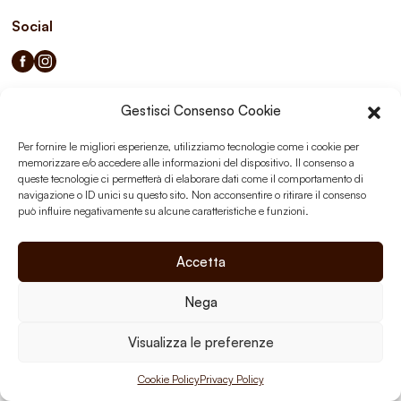
Social
Gestisci Consenso Cookie
Privacy Policy
Cookie Policy
Per fornire le migliori esperienze, utilizziamo tecnologie come i cookie per
memorizzare e/o accedere alle informazioni del dispositivo. Il consenso a
queste tecnologie ci permetterà di elaborare dati come il comportamento di
navigazione o ID unici su questo sito. Non acconsentire o ritirare il consenso
può influire negativamente su alcune caratteristiche e funzioni.
Accetta
Nega
Visualizza le preferenze
Cookie Policy
Privacy Policy