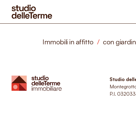
Immobili in affitto
/
con giardi
Studio del
Montegrott
P.I. 03203