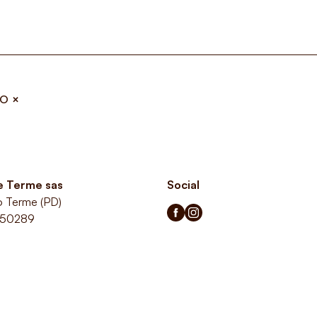
no
×
le Terme sas
Social
o Terme (PD)
350289