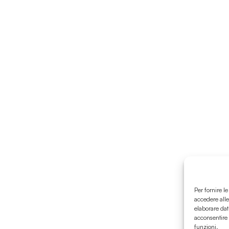
Per fornire l
accedere alle
elaborare dat
acconsentire 
funzioni.