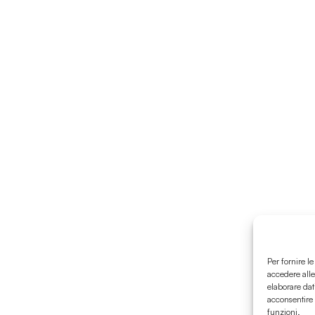
Per fornire l
accedere alle
elaborare dat
acconsentire 
funzioni.