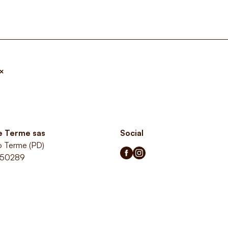
×
le Terme sas
Social
o Terme (PD)
350289