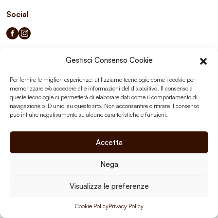
Social
Gestisci Consenso Cookie
Privacy Policy
Cookie Policy
Per fornire le migliori esperienze, utilizziamo tecnologie come i cookie per
memorizzare e/o accedere alle informazioni del dispositivo. Il consenso a
queste tecnologie ci permetterà di elaborare dati come il comportamento di
navigazione o ID unici su questo sito. Non acconsentire o ritirare il consenso
può influire negativamente su alcune caratteristiche e funzioni.
Accetta
Nega
Visualizza le preferenze
Cookie Policy
Privacy Policy